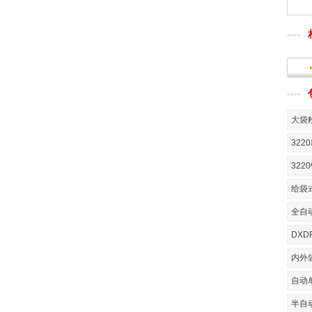
大袋
32
32
给袋
全自
DXD
内外
自动
半自