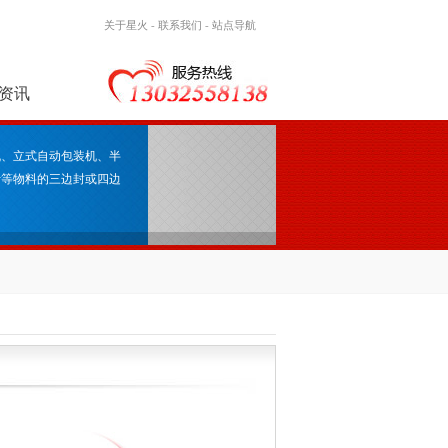
关于星火
-
联系我们
-
站点导航
资讯
机、立式自动包装机、半
叶等物料的三边封或四边