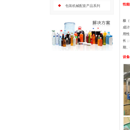
性能
包装机械配套产品系列
圆角
极（
成计
用性
长；
期、
设备