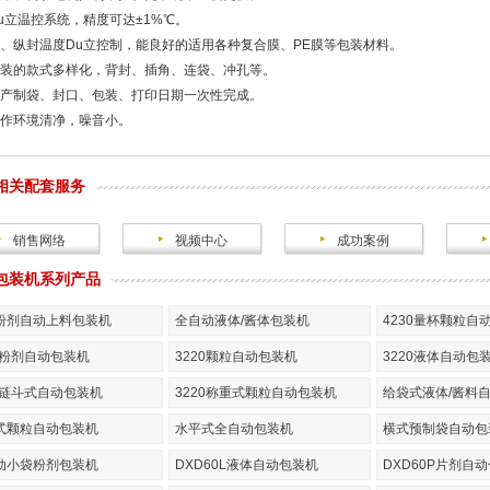
 Du立温控系统，精度可达±1%℃。
 横、纵封温度Du立控制，能良好的适用各种复合膜、PE膜等包装材料。
 包装的款式多样化，背封、插角、连袋、冲孔等。
 生产制袋、封口、包装、打印日期一次性完成。
 工作环境清净，噪音小。
相关配套服务
销售网络
视频中心
成功案例
包装机系列产品
粉剂自动上料包装机
全自动液体/酱体包装机
4230量杯颗粒自
20粉剂自动包装机
3220颗粒自动包装机
3220液体自动包
20链斗式自动包装机
3220称重式颗粒自动包装机
给袋式液体/酱料
式颗粒自动包装机
水平式全自动包装机
横式预制袋自动包
动小袋粉剂包装机
DXD60L液体自动包装机
DXD60P片剂自