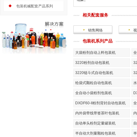
包装机械配套产品系列
相关配套服务
销售网络
视
包装机系列产品
大袋粉剂自动上料包装机
全
3220粉剂自动包装机
3
3220链斗式自动包装机
3
给袋式颗粒自动包装机
水
全自动小袋粉剂包装机
D
DXDF60-II粉剂背封自动包装机
全
内外袋带线带签茶叶包装机
内
自动单头粉剂定量罐装机
自
半自动大剂量颗粒包装机
半