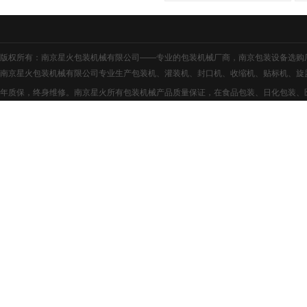
版权所有：南京星火包装机械有限公司——专业的
包装机械厂商
，
南京包装设备
选购
南京星火包装机械有限公司专业生产包装机、灌装机、封口机、收缩机、贴标机、旋
年质保，终身维修。南京星火所有包装机械产品质量保证，在食品包装、日化包装、