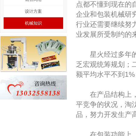
点都不懂到现在的
设计方案
企业和包装机械研
行业还需要继续努
机械知识
业发展所受制约的
星火经过多年的
乏宏观统筹规划；
额平均水平不到1
在产品结构上，应
平竞争的状况，淘
品，努力开发生产
在包装功能上，工